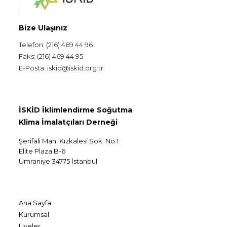
Bize Ulaşınız
Telefon: (216) 469 44 96
Faks: (216) 469 44 95
E-Posta: iskid@iskid.org.tr
İSKİD İklimlendirme Soğutma
Klima İmalatçıları Derneği
Şerifali Mah. Kızkalesi Sok. No.1
Elite Plaza B-6
Ümraniye 34775 İstanbul
Ana Sayfa
Kurumsal
Üyeler