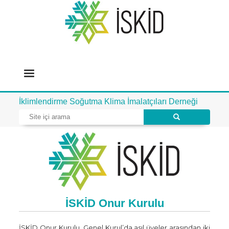
İklimlendirme Soğutma Klima İmalatçıları Derneği
İSKİD Onur Kurulu
İSKİD Onur Kurulu, Genel Kurul’da asıl üyeler arasından iki