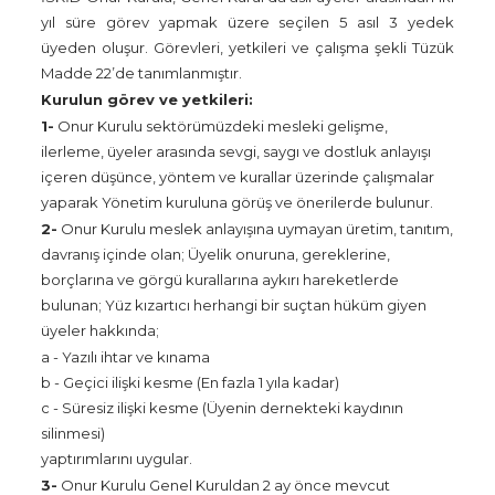
yıl süre görev yapmak üzere seçilen 5 asıl 3 yedek
üyeden oluşur. Görevleri, yetkileri ve çalışma şekli Tüzük
Madde 22’de tanımlanmıştır.
Kurulun görev ve yetkileri:
1-
Onur Kurulu sektörümüzdeki mesleki gelişme,
ilerleme, üyeler arasında sevgi, saygı ve dostluk anlayışı
içeren düşünce, yöntem ve kurallar üzerinde çalışmalar
yaparak Yönetim kuruluna görüş ve önerilerde bulunur.
2-
Onur Kurulu meslek anlayışına uymayan üretim, tanıtım,
davranış içinde olan; Üyelik onuruna, gereklerine,
borçlarına ve görgü kurallarına aykırı hareketlerde
bulunan; Yüz kızartıcı herhangi bir suçtan hüküm giyen
üyeler hakkında;
a - Yazılı ihtar ve kınama
b - Geçici ilişki kesme (En fazla 1 yıla kadar)
c - Süresiz ilişki kesme (Üyenin dernekteki kaydının
silinmesi)
yaptırımlarını uygular.
3-
Onur Kurulu Genel Kuruldan 2 ay önce mevcut