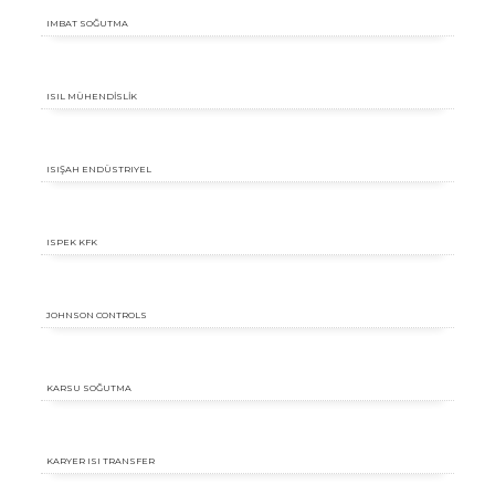
IMBAT SOĞUTMA
ISIL MÜHENDİSLİK
ISIŞAH ENDÜSTRIYEL
ISPEK KFK
JOHNSON CONTROLS
KARSU SOĞUTMA
KARYER ISI TRANSFER