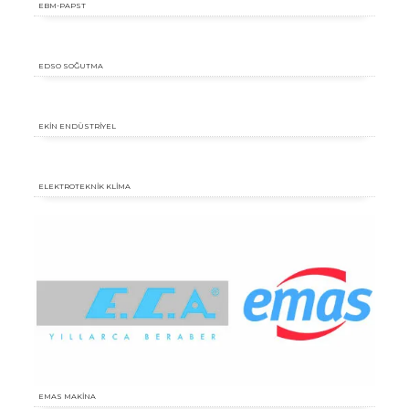
EBM-PAPST
EDSO SOĞUTMA
EKİN ENDÜSTRİYEL
ELEKTROTEKNİK KLİMA
EMAS MAKİNA