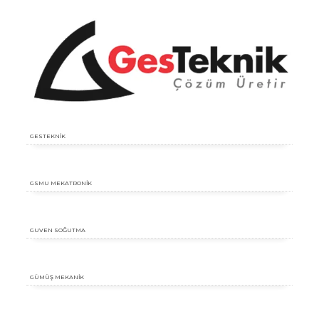
GESTEKNİK
GSMU MEKATRONİK
GUVEN SOĞUTMA
GÜMÜŞ MEKANİK