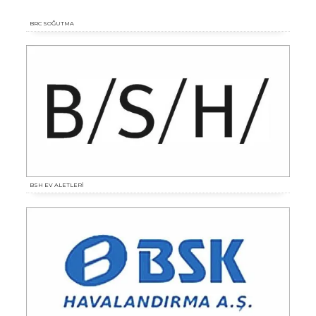
BRC SOĞUTMA
BSH EV ALETLERİ