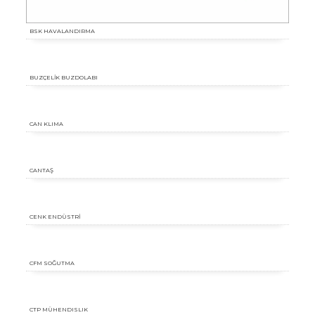
BSK HAVALANDIRMA
BUZÇELİK BUZDOLABI
CAN KLIMA
CANTAŞ
CENK ENDÜSTRİ
CFM SOĞUTMA
CTP MÜHENDISLIK