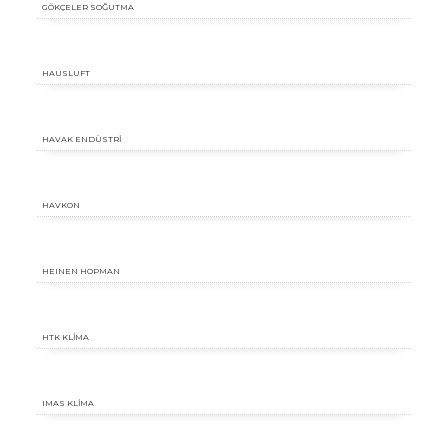
GÖKÇELER SOĞUTMA
HAUSLUFT
HAVAK ENDÜSTRİ
HAVKON
HEINEN HOPMAN
HTK KLİMA
IMAS KLİMA