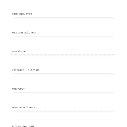
MERKEZ MOTOR
MESSAN SOĞUTMA
MGT FİLTRE
MITSUBISHI ELECTRIC
MIKROPOR
NİBA SU SOĞUTMA
PITSAN MAK. SAN.