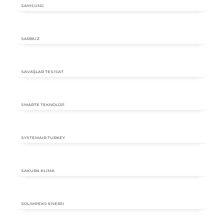
SAMSUNG
SARBUZ
SAVAŞLAR TESISAT
SMARTE TEKNOLOJİ
SYSTEMAIR TURKEY
SAKURA KLIMA
SOLIMPEKS ENERJI