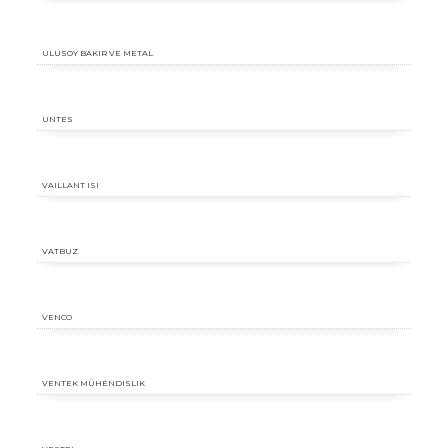
ULUSOY BAKIR VE METAL
UNTES
VAILLANT ISI
VATBUZ
VENCO
VENTEK MÜHENDISLIK