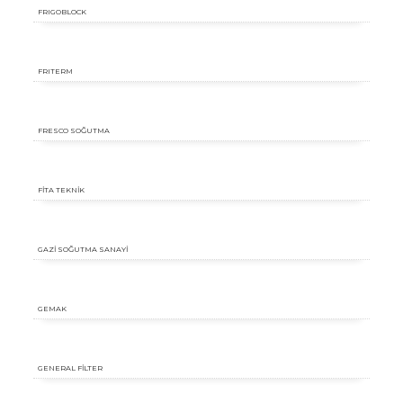
FRIGOBLOCK
FRITERM
FRESCO SOĞUTMA
FİTA TEKNİK
GAZİ SOĞUTMA SANAYİ
GEMAK
GENERAL FİLTER