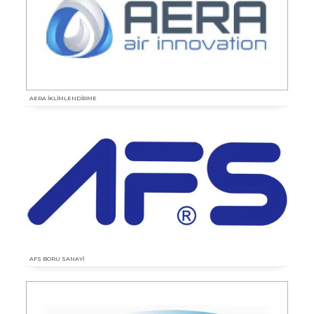
AERA İKLİMLENDİRME
AFS BORU SANAYİ