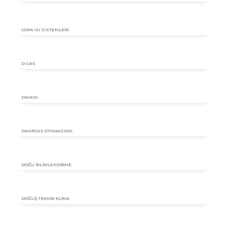
COPA ISI SISTEMLERI
D GAS
DAIKIN
DANFOSS OTOMASYON
DOĞU İKLİMLENDİRME
DOĞUŞ TEKNİK KLİMA