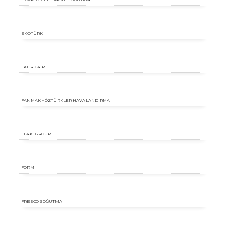
EKOTÜRK
FABRICAIR
FANMAK – ÖZTÜRKLER HAVALANDIRMA
FLAKTGROUP
FORM
FRESCO SOĞUTMA