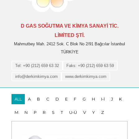
D GAS SOĞUTMA VE KİMYA SANAYİ TİC.
LİMİTED ŞTİ.
Mahmutbey Mah. 2412 Sok. C Blok No 2/91 Bağcılar İstanbul
TÜRKİYE
Tel: +90 (212) 659 63 32
Faks: +90 (212) 659 63 59
info@derkimkimya.com
www.derkimkimya.com
ALL
A
B
C
D
E
F
G
H
I-İ
J
K
M
N
P
R
S
T
U-Ü
V
Y
Z