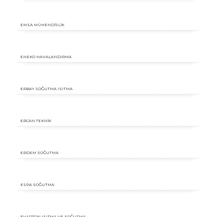
EMSA MÜHENDİSLİK
ENEKO HAVALANDIRMA
ERBAY SOĞUTMA ISITMA
ERCAN TEKNİK
ERDEM SOĞUTMA
ESPA SOĞUTMA
EVAPTON ISITMA VE SOĞUTMA