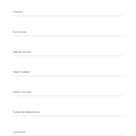
TIMFOG
TLC KLIMA
TRANE KLIMA
TROX TURKEY
TEKFIL FILTRE
TÜRK DEMİRDÖKÜM
ULPATEK