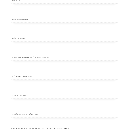
VESTEL
VIESSMANN
VİSTHERM
YSK MEKANIK MÜHENDISLIK
YÜKSEL TEKNİK
ZIEHL-ABEGG
ÇAĞLAYAN SOĞUTMA
MEMBER PRODUCT CATEGORIES