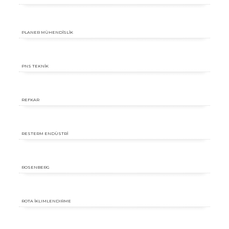
PLANER MÜHENDİSLİK
PNS TEKNİK
REFKAR
RESTERM ENDÜSTRİ
ROSENBERG
ROTA İKLIMLENDIRME