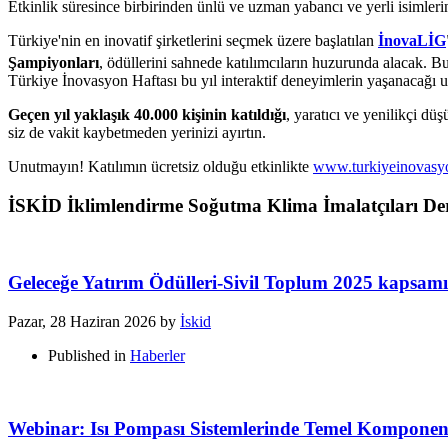
Etkinlik süresince birbirinden ünlü ve uzman yabancı ve yerli isimle
Türkiye'nin en inovatif şirketlerini seçmek üzere başlatılan
İnovaLİG
Şampiyonları
, ödüllerini sahnede katılımcıların huzurunda alacak. B
Türkiye İnovasyon Haftası bu yıl interaktif deneyimlerin yaşanacağı uf
Geçen yıl yaklaşık 40.000 kişinin katıldığı
, yaratıcı ve yenilikçi dü
siz de vakit kaybetmeden yerinizi ayırtın.
Unutmayın! Katılımın ücretsiz olduğu etkinlikte
www.turkiyeinovasyo
İSKİD İklimlendirme Soğutma Klima İmalatçıları Der
Geleceğe Yatırım Ödülleri-Sivil Toplum 2025 kapsam
Pazar, 28 Haziran 2026
by
İskid
Published in
Haberler
Webinar: Isı Pompası Sistemlerinde Temel Komponent