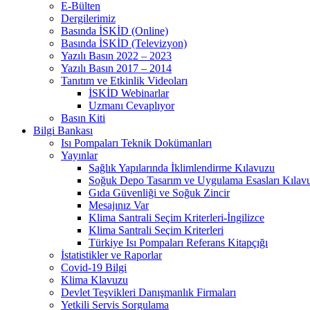
E-Bülten
Dergilerimiz
Basında İSKİD (Online)
Basında İSKİD (Televizyon)
Yazılı Basın 2022 – 2023
Yazılı Basın 2017 – 2014
Tanıtım ve Etkinlik Videoları
İSKİD Webinarlar
Uzmanı Cevaplıyor
Basın Kiti
Bilgi Bankası
Isı Pompaları Teknik Dokümanları
Yayınlar
Sağlık Yapılarında İklimlendirme Kılavuzu
Soğuk Depo Tasarım ve Uygulama Esasları Kılav
Gıda Güvenliği ve Soğuk Zincir
Mesajınız Var
Klima Santrali Seçim Kriterleri-İngilizce
Klima Santrali Seçim Kriterleri
Türkiye Isı Pompaları Referans Kitapçığı
İstatistikler ve Raporlar
Covid-19 Bilgi
Klima Klavuzu
Devlet Teşvikleri Danışmanlık Firmaları
Yetkili Servis Sorgulama