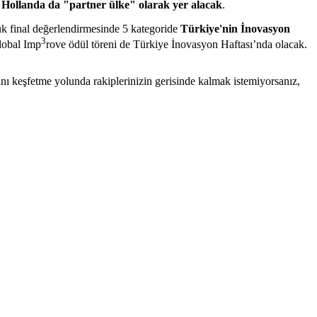
l
Hollanda da "partner ülke" olarak yer alacak
.
k final değerlendirmesinde 5 kategoride
Türkiye'nin İnovasyon
3
Global Imp
rove ödül töreni de Türkiye İnovasyon Haftası’nda olacak.
larını keşfetme yolunda rakiplerinizin gerisinde kalmak istemiyorsanız,