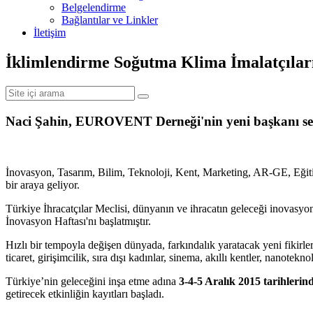
Belgelendirme
Bağlantılar ve Linkler
İletişim
İklimlendirme Soğutma Klima İmalatçılar
Naci Şahin, EUROVENT Derneği'nin yeni başkanı seç
İnovasyon, Tasarım, Bilim, Teknoloji, Kent, Marketing, AR-GE, Eğiti
bir araya geliyor.
Türkiye İhracatçılar Meclisi, dünyanın ve ihracatın geleceği inovasy
İnovasyon Haftası'nı başlatmıştır.
Hızlı bir tempoyla değişen dünyada, farkındalık yaratacak yeni fikirle
ticaret, girişimcilik, sıra dışı kadınlar, sinema, akıllı kentler, nanotekn
Türkiye’nin geleceğini inşa etme adına
3-4-5 Aralık 2015 tarihleri
getirecek etkinliğin kayıtları başladı.