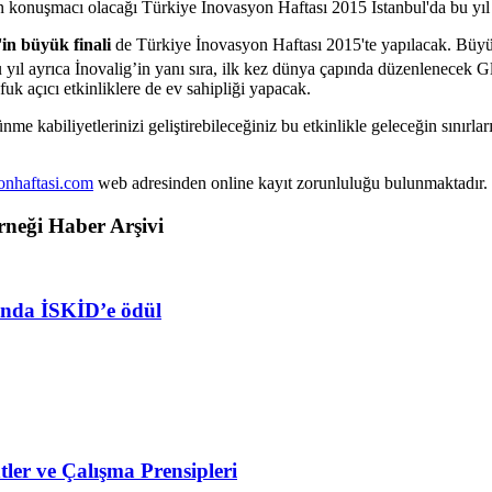
rin konuşmacı olacağı Türkiye İnovasyon Haftası 2015 İstanbul'da bu yı
'in büyük finali
de Türkiye İnovasyon Haftası 2015'te yapılacak. Büyü
u yıl ayrıca İnovalig’in yanı sıra, ilk kez dünya çapında düzenlenecek 
uk açıcı etkinliklere de ev sahipliği yapacak.
şünme kabiliyetlerinizi geliştirebileceğiniz bu etkinlikle geleceğin sınır
nhaftasi.com
web adresinden online kayıt zorunluluğu bulunmaktadır.
neği Haber Arşivi
ında İSKİD’e ödül
ler ve Çalışma Prensipleri