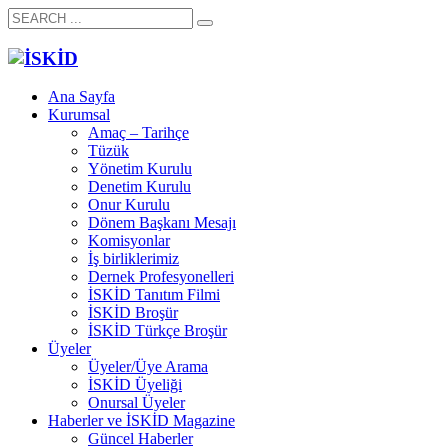
Ana Sayfa
Kurumsal
Amaç – Tarihçe
Tüzük
Yönetim Kurulu
Denetim Kurulu
Onur Kurulu
Dönem Başkanı Mesajı
Komisyonlar
İş birliklerimiz
Dernek Profesyonelleri
İSKİD Tanıtım Filmi
İSKİD Broşür
İSKİD Türkçe Broşür
Üyeler
Üyeler/Üye Arama
İSKİD Üyeliği
Onursal Üyeler
Haberler ve İSKİD Magazine
Güncel Haberler