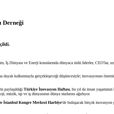
ı Derneği
ildi.
m, İş Dünyası ve Enerji konularında dünyaca ünlü liderler, CEO'lar, u
ona dayalı kalkınmayla gerçekleşeceği düşüncesiyle; inovasyonun önemin
rin paylaşıldığı
Türkiye İnovasyon Haftası
, bu yıl da insan yaşamının 
oloji, müzik, tıp ve iş dünyasının dünya starlarını ağırlıyor.
nde İstanbul Kongre Merkezi Harbiye
'de buluşacak birçok inovasyon g