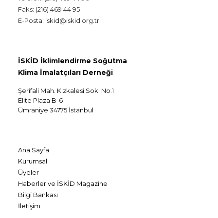
Faks: (216) 469 44 95
E-Posta: iskid@iskid.org.tr
İSKİD İklimlendirme Soğutma
Klima İmalatçıları Derneği
Şerifali Mah. Kızkalesi Sok. No.1
Elite Plaza B-6
Ümraniye 34775 İstanbul
Ana Sayfa
Kurumsal
Üyeler
Haberler ve İSKİD Magazine
Bilgi Bankası
İletişim