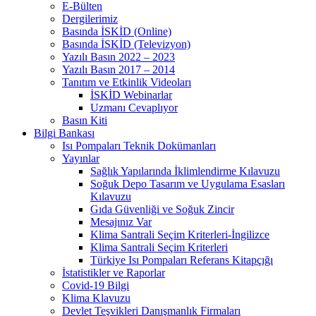
E-Bülten
Dergilerimiz
Basında İSKİD (Online)
Basında İSKİD (Televizyon)
Yazılı Basın 2022 – 2023
Yazılı Basın 2017 – 2014
Tanıtım ve Etkinlik Videoları
İSKİD Webinarlar
Uzmanı Cevaplıyor
Basın Kiti
Bilgi Bankası
Isı Pompaları Teknik Dokümanları
Yayınlar
Sağlık Yapılarında İklimlendirme Kılavuzu
Soğuk Depo Tasarım ve Uygulama Esasları
Kılavuzu
Gıda Güvenliği ve Soğuk Zincir
Mesajınız Var
Klima Santrali Seçim Kriterleri-İngilizce
Klima Santrali Seçim Kriterleri
Türkiye Isı Pompaları Referans Kitapçığı
İstatistikler ve Raporlar
Covid-19 Bilgi
Klima Klavuzu
Devlet Teşvikleri Danışmanlık Firmaları