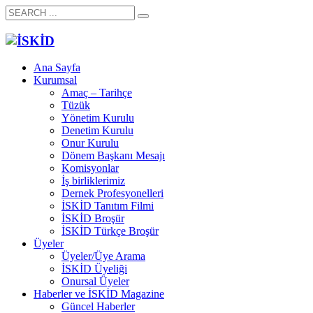
Ana Sayfa
Kurumsal
Amaç – Tarihçe
Tüzük
Yönetim Kurulu
Denetim Kurulu
Onur Kurulu
Dönem Başkanı Mesajı
Komisyonlar
İş birliklerimiz
Dernek Profesyonelleri
İSKİD Tanıtım Filmi
İSKİD Broşür
İSKİD Türkçe Broşür
Üyeler
Üyeler/Üye Arama
İSKİD Üyeliği
Onursal Üyeler
Haberler ve İSKİD Magazine
Güncel Haberler