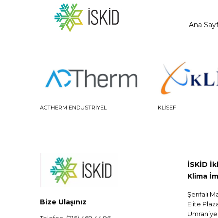
Ana Say
ACTHERM ENDÜSTRIYEL
KLISEF
İSKİD İ
Klima İm
Şerifali M
Bize Ulaşınız
Elite Plaz
Ümraniye 
Telefon: (216) 469 44 96