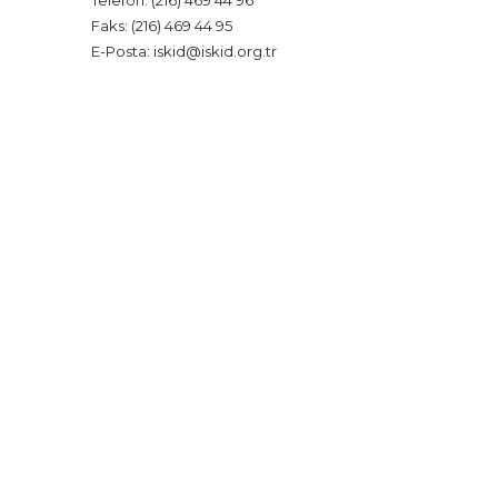
Faks: (216) 469 44 95
E-Posta: iskid@iskid.org.tr