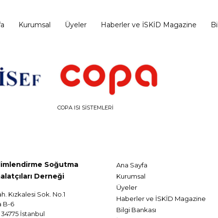
fa
Kurumsal
Üyeler
Haberler ve İSKİD Magazine
Bi
COPA ISI SİSTEMLERİ
klimlendirme Soğutma
Ana Sayfa
alatçıları Derneği
Kurumsal
Üyeler
ah. Kızkalesi Sok. No.1
Haberler ve İSKİD Magazine
a B-6
Bilgi Bankası
34775 İstanbul