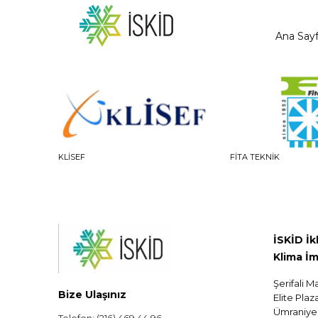
Ana Say
KLISEF
FİTA TEKNİK
İSKİD İ
Klima İm
Şerifali M
Bize Ulaşınız
Elite Plaz
Ümraniye 
Telefon: (216) 469 44 96