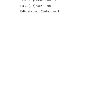
Faks: (216) 469 44 95
E-Posta: iskid@iskid.org.tr