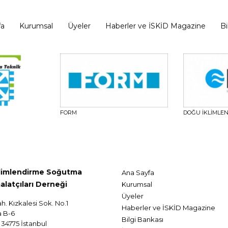
fa
Kurumsal
Üyeler
Haberler ve İSKİD Magazine
Bi
FORM
DOĞU İKLİMLE
klimlendirme Soğutma
Ana Sayfa
alatçıları Derneği
Kurumsal
Üyeler
ah. Kızkalesi Sok. No.1
Haberler ve İSKİD Magazine
a B-6
Bilgi Bankası
34775 İstanbul