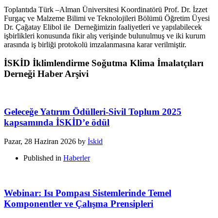
Toplantıda Türk –Alman Üniversitesi Koordinatörü Prof. Dr. İzzet
Furgaç ve Malzeme Bilimi ve Teknolojileri Bölümü Öğretim Üyesi
Dr. Çağatay Elibol ile Derneğimizin faaliyetleri ve yapılabilecek
işbirlikleri konusunda fikir alış verişinde bulunulmuş ve iki kurum
arasında iş birliği protokolü imzalanmasına karar verilmiştir.
İSKİD İklimlendirme Soğutma Klima İmalatçıları
Derneği Haber Arşivi
Geleceğe Yatırım Ödülleri-Sivil Toplum 2025
kapsamında İSKİD’e ödül
Pazar, 28 Haziran 2026
by
İskid
Published in
Haberler
Webinar: Isı Pompası Sistemlerinde Temel
Komponentler ve Çalışma Prensipleri