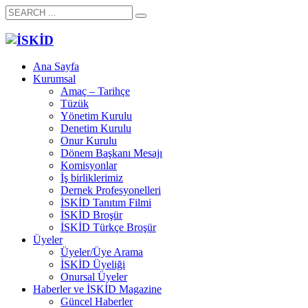
Ana Sayfa
Kurumsal
Amaç – Tarihçe
Tüzük
Yönetim Kurulu
Denetim Kurulu
Onur Kurulu
Dönem Başkanı Mesajı
Komisyonlar
İş birliklerimiz
Dernek Profesyonelleri
İSKİD Tanıtım Filmi
İSKİD Broşür
İSKİD Türkçe Broşür
Üyeler
Üyeler/Üye Arama
İSKİD Üyeliği
Onursal Üyeler
Haberler ve İSKİD Magazine
Güncel Haberler