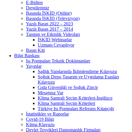
E-Bülten
Dergilerimiz
Basında İSKİD (Online)
Basında İSKİD (Televizyon)
Yazılı Basın 2022 – 2023
Yazılı Basın 2017 – 2014
Tanıtım ve Etkinlik Videoları
İSKİD Webinarlar
Uzmanı Cevaplıyor
Basın Kiti
Bilgi Bankası
Isı Pompaları Teknik Dokümanları
Yayınlar
Sağlık Yapılarında İklimlendirme Kılavuzu
Soğuk Depo Tasarım ve Uygulama Esasları
Kılavuzu
Gıda Güvenliği ve Soğuk Zincir
Mesajınız Var
Klima Santrali Seçim Kriterleri-İngilizce
Klima Santrali Seçim Kriterleri
Türkiye Isı Pompaları Referans Kitapçığı
İstatistikler ve Raporlar
Covid-19 Bilgi
Klima Klavuzu
Devlet Teşvikleri Danışmanlık Firmaları