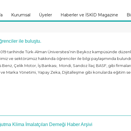
fa
Kurumsal
Üyeler
Haberler ve İSKİD Magazine
Bi
renciler ile buluştu.
019 tarihinde Türk-Alman Üniversitesi’nin Beykoz kampüsünde düzenle
erimiz ve sektörümüz hakkında öğrenciler ile bilgi paylaşımında bulund
enz, Çelik Motor, İş Bankası, Mondi, Sandoz İlaç BASF, gibi firmalarında
 ve Marka Yönetimi, Yapay Zeka, Dijitalleşme gibi konularda eğitim se
utma Klima İmalatçıları Derneği Haber Arşivi