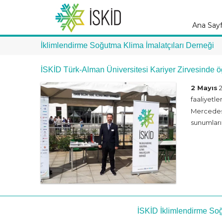
Ana Say
İklimlendirme Soğutma Klima İmalatçıları Derneği
İSKİD Türk-Alman Üniversitesi Kariyer Zirvesinde öğ
2 Mayıs
2
faaliyetl
Mercedes B
sunumları
İSKİD İklimlendirme Soğ