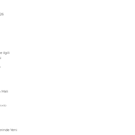
026
 ilgili
i
D
 Mali
İSKID
erinde Yeni