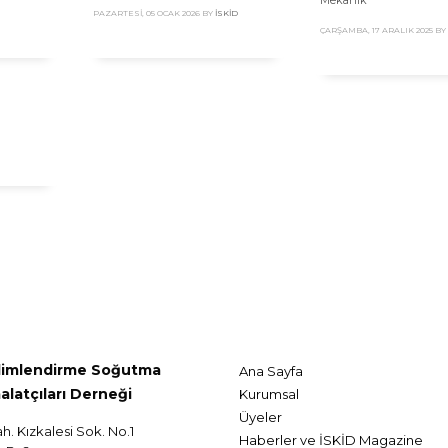
Mekanik
PAZARTESI, 05 OCAK 2026
BY
İSKID
ÇARŞAMBA, 17 ARALIK 2025
BY
klimlendirme Soğutma
Ana Sayfa
alatçıları Derneği
Kurumsal
Üyeler
ah. Kızkalesi Sok. No.1
Haberler ve İSKİD Magazine