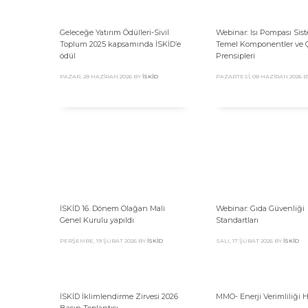
Geleceğe Yatırım Ödülleri-Sivil
Webinar: Isı Pompası Sis
Toplum 2025 kapsamında İSKİD’e
Temel Komponentler ve 
ödül
Prensipleri
PAZAR, 28 HAZIRAN 2026
BY
İSKID
PAZARTESI, 08 HAZIRAN 2026
B
İSKİD 16. Dönem Olağan Mali
Webinar: Gıda Güvenliği
Genel Kurulu yapıldı
Standartları
PERŞEMBE, 19 ŞUBAT 2026
BY
İSKID
SALI, 17 ŞUBAT 2026
BY
İSKID
İSKİD İklimlendirme Zirvesi 2026
MMO- Enerji Verimliliği H