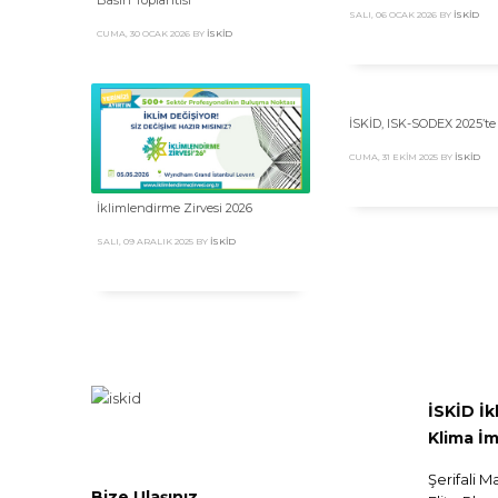
Basın Toplantısı
SALI, 06 OCAK 2026
BY
İSKID
CUMA, 30 OCAK 2026
BY
İSKID
İSKİD, ISK-SODEX 2025’te
CUMA, 31 EKIM 2025
BY
İSKID
İklimlendirme Zirvesi 2026
SALI, 09 ARALIK 2025
BY
İSKID
İSKİD İ
Klima İm
Şerifali M
Bize Ulaşınız