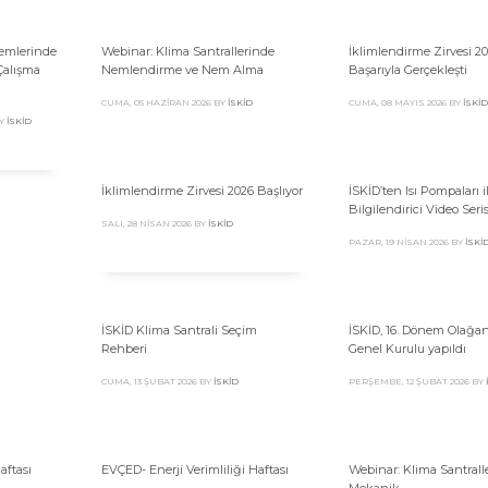
temlerinde
Webinar: Klima Santrallerinde
İklimlendirme Zirvesi 2
Çalışma
Nemlendirme ve Nem Alma
Başarıyla Gerçekleşti
CUMA, 05 HAZIRAN 2026
BY
İSKID
CUMA, 08 MAYIS 2026
BY
İSKID
Y
İSKID
İklimlendirme Zirvesi 2026 Başlıyor
İSKİD’ten Isı Pompaları ile
Bilgilendirici Video Seris
SALI, 28 NISAN 2026
BY
İSKID
PAZAR, 19 NISAN 2026
BY
İSKI
İSKİD Klima Santrali Seçim
İSKİD, 16. Dönem Olağan
Rehberi
Genel Kurulu yapıldı
CUMA, 13 ŞUBAT 2026
BY
İSKID
PERŞEMBE, 12 ŞUBAT 2026
BY
aftası
EVÇED- Enerji Verimliliği Haftası
Webinar: Klima Santrall