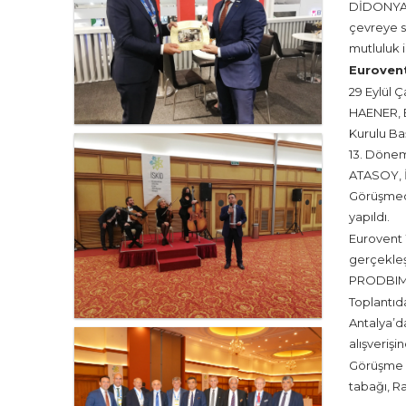
DİDONYAN,
çevreye s
mutluluk i
Eurovent
29 Eylül 
HAENER, E
Kurulu B
13. Dönem
ATASOY, 
Görüşmede
yapıldı.
Eurovent 
gerçekleş
PRODBIM Y
Toplantıd
Antalya’da
alışverişi
Görüşme s
tabağı, R