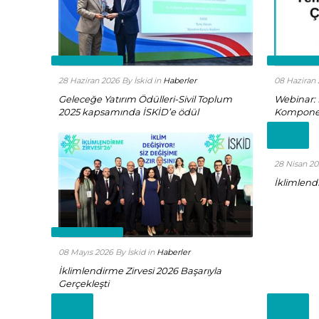
Read more +
Read mor
28 Haziran 2026
By İskid
in
Haberler
08 Haziran
Geleceğe Yatırım Ödülleri-Sivil Toplum
Webinar: 
2025 kapsamında İSKİD’e ödül
Komponent
Read
more
+
28 Nisan 2
İklimlendi
Read more +
08 Mayıs 2026
By İskid
in
Haberler
İklimlendirme Zirvesi 2026 Başarıyla
Gerçekleşti
Read
Read
more
more
+
+