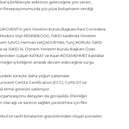
al iş birlikleriyle sektörün geleceğine yön veren,
stri Resepsiyonumuzda yüz yüze buluşmanın verdiği
EUROVENT’in yeni Yönetim Kurulu Başkanı Raul Corredera
er Müdürü Stijn RENNEBOOG, İSKİD tarafında Yönetim
ri Cem SAVCI, Herman HAÇADURYAN, Tunç KORUN, İSKİD
i ve İSKİD 14. Dönem Yönetim Kurulu Başkanı Ozan
erinden Gülşah KATKAT ve Kaan KÖSEMEHMET katıldılar.
rneğin iş birliğinin artarak devam edeceğine vurgu
zdeki süreçte daha yoğun çalışmalar
rovent Certita Certification (ECC), CoPILOT ve
l etme görevini üstleniyor.
ganizasyonu detayları da görüşüldü. Etkinliğin
olacağı ve sürecin sağlıklı yürütülmesi için fikir
l’un tarihi binalarının gravürlerinden oluşan porselen