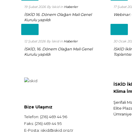
19 Şubat 2026
By İskid
in
Haberler
17 Şubat 20
İSKİD 16. Dönem Olağan Mali Genel
Webinar: 
Kurulu yapıldı
Read
Read
more
more
+
+
12 Şubat 2026
By İskid
in
Haberler
30 Ocak 20
İSKİD, 16. Dönem Olağan Mali Genel
İSKİD İkl
Kurulu yapıldı
Toplantısı
İSKİD İ
Klima İm
Şerifali M
Bize Ulaşınız
Elite Plaz
Ümraniye 
Telefon: (216) 469 44 96
Faks: (216) 469 44 95
E-Posta: iskid@iskid.org.tr