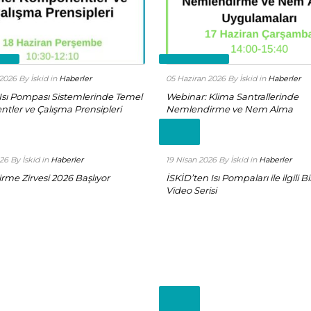
e +
Read more +
 2026
By İskid
in
Haberler
05 Haziran 2026
By İskid
in
Haberler
Isı Pompası Sistemlerinde Temel
Webinar: Klima Santrallerinde
ler ve Çalışma Prensipleri
Nemlendirme ve Nem Alma
Read
more
+
026
By İskid
in
Haberler
19 Nisan 2026
By İskid
in
Haberler
rme Zirvesi 2026 Başlıyor
İSKİD’ten Isı Pompaları ile ilgili Bi
Video Serisi
Read
more
+