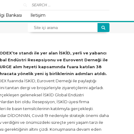
lgi Bankası
İletişim
EX’te standı ile yer alan İSKİD, yerli ve yabancı
lobal Endüstri Resepsiyonu ve Eurovent Derneği ile
İD URGE alım heyeti kapsamında fuara katılan 38
racata yönelik yeni iş birliklerinin adımları atıldı.
DEX fuarında İSKİD, Eurovent Derneği ile paylaştığı
tanıtan dergi ve broşürleriyle ziyaretçilerini ağırladı.
gerçekleşen geleneksel İSKİD Global Endüstri
ardan biri oldu. Resepsiyon, İSKİD üyesi firma
ri ile basın temsilcilerinin katılımıyla gerçekleşti.
Serdar DİDONYAN, Covid-19 nedeniyle stratejik önemi daha
v verdiğini ve önümüzdeki süreçte yeni yaşam tarzı ile
sı gerektiğinin altını çizdi. Konuşmasına devam eden