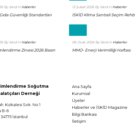
26
By İskid
in
Haberler
13 Şubat 2026
By İskid
in
Haberler
Gıda Güvenliği Standartları
İSKİD Klima Santrali Seçim Rehb
Read
more
+
26
By İskid
in
Haberler
06 Ocak 2026
By İskid
in
Haberler
imlendirme Zirvesi 2026 Basın
MMO- Enerji Verimliliği Haftası
klimlendirme Soğutma
Ana Sayfa
alatçıları Derneği
Kurumsal
Üyeler
ah. Kızkalesi Sok. No.1
Haberler ve İSKİD Magazine
a B-6
Bilgi Bankası
34775 İstanbul
İletişim