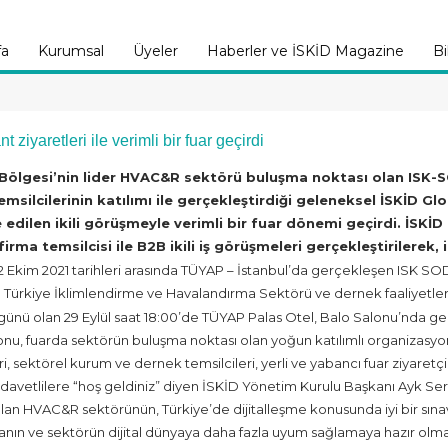
fa
Kurumsal
Üyeler
Haberler ve İSKİD Magazine
Bi
iyaretleri ile verimli bir fuar geçirdi
Bölgesi’nin lider HVAC&R sektörü buluşma noktası olan ISK-SOD
emsilcilerinin katılımı ile gerçekleştirdiği geleneksel İSKİD G
 edilen ikili görüşmeyle verimli bir fuar dönemi geçirdi. İSK
irma temsilcisi ile B2B ikili iş görüşmeleri gerçekleştirilerek, ih
– 2 Ekim 2021 tarihleri arasında TÜYAP – İstanbul’da gerçekleşen ISK SO
Türkiye İklimlendirme ve Havalandırma Sektörü ve dernek faaliyetlerini 
k günü olan 29 Eylül saat 18:00’de TÜYAP Palas Otel, Balo Salonu’nda 
nu, fuarda sektörün buluşma noktası olan yoğun katılımlı organizasyonl
ri, sektörel kurum ve dernek temsilcileri, yerli ve yabancı fuar ziyaretçile
e davetlilere “hoş geldiniz” diyen İSKİD Yönetim Kurulu Başkanı Ayk 
ılan HVAC&R sektörünün, Türkiye’de dijitalleşme konusunda iyi bir sına
nın ve sektörün dijital dünyaya daha fazla uyum sağlamaya hazır olma