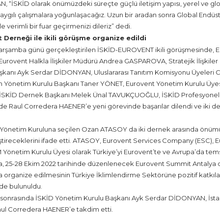
 “İSKİD olarak önümüzdeki süreçte güçlü iletişim yapısı, yerel ve glob
aygılı çalışmalara yoğunlaşacağız. Uzun bir aradan sonra Global Endü
le verimli bir fuar geçirmenizi dileriz” dedi.
 Derneği ile ikili görüşme organize edildi
Çarşamba günü gerçekleştirilen İSKİD-EUROVENT ikili görüşmesinde, 
urovent Halkla İlişkiler Müdürü Andrea GASPAROVA, Stratejik İlişkil
aşkanı Ayk Serdar DİDONYAN, Uluslararası Tanıtım Komisyonu Üyele
 Yönetim Kurulu Başkanı Taner YÖNET, Eurovent Yönetim Kurulu Üyes
İSKİD Dernek Başkanı Melek Ünal TAVUKÇUOĞLU, İSKİD Profesyonell
 Raul Corredera HAENER’e yeni görevinde başarılar dilendi ve iki de
Yönetim Kuruluna seçilen Ozan ATASOY da iki dernek arasında önümü
tireceklerini ifade etti. ATASOY, Eurovent Services Company (ESC), Eu
önetim Kurulu Üyesi olarak Türkiye’yi Eurovent’te ve Avrupa’da temsi
a, 25-28 Ekim 2022 tarihinde düzenlenecek Eurovent Summit Antalya or
 organize edilmesinin Türkiye İklimlendirme Sektörüne pozitif katkıları 
nde bulunuldu.
onrasında İSKİD Yönetim Kurulu Başkanı Ayk Serdar DİDONYAN, İstanbu
aul Corredera HAENER’e takdim etti.