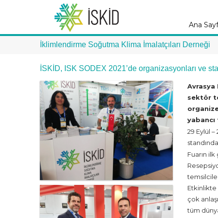
Ana Say
İklimlendirme Soğutma Klima İmalatçıları Derneği
İSKİD, ISK SODEX 2021’de organizasyonları ve stant z
Avrasya 
sektör t
organize
yabancı f
29 Eylül 
standında 
Fuarın il
Resepsiyo
temsilcile
Etkinlikt
çok anlaş
tüm dünya