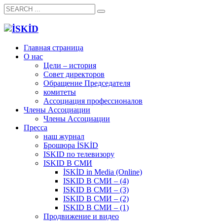
Главная страница
О нас
Цели – история
Совет директоров
Обращение Председателя
комитеты
Ассоциация профессионалов
Члены Ассоциации
Члены Ассоциации
Пресса
наш журнал
Брошюра İSKİD
ISKID по телевизору
ISKID В СМИ
İSKİD in Media (Online)
ISKID В СМИ – (4)
ISKID В СМИ – (3)
ISKID В СМИ – (2)
ISKID В СМИ – (1)
Продвижение и видео