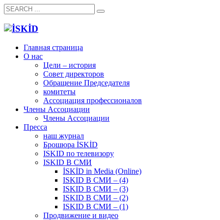
Главная страница
О нас
Цели – история
Совет директоров
Обращение Председателя
комитеты
Ассоциация профессионалов
Члены Ассоциации
Члены Ассоциации
Пресса
наш журнал
Брошюра İSKİD
ISKID по телевизору
ISKID В СМИ
İSKİD in Media (Online)
ISKID В СМИ – (4)
ISKID В СМИ – (3)
ISKID В СМИ – (2)
ISKID В СМИ – (1)
Продвижение и видео