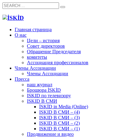
Главная страница
О нас
Цели – история
Совет директоров
Обращение Председателя
комитеты
Ассоциация профессионалов
Члены Ассоциации
Члены Ассоциации
Пресса
наш журнал
Брошюра İSKİD
ISKID по телевизору
ISKID В СМИ
İSKİD in Media (Online)
ISKID В СМИ – (4)
ISKID В СМИ – (3)
ISKID В СМИ – (2)
ISKID В СМИ – (1)
Продвижение и видео