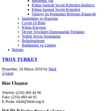
Mesajınız Var
Klima Santrali Seçim Kriterleri-İngilizce
Klima Santrali Seçim Kriterleri
Türkiye Isı Pompaları Referans Kitapçığı
İstatistikler ve Raporlar
Covid-19 Bilgi
Klima Klavuzu
Devlet Teşvikleri Danışmanlık Firmaları
Yetkili Servis Sorgulama
Belgelendirme
Bağlantılar ve Linkler
İletişim
TROX TURKEY
Perşembe, 24 Mayıs 2018
by
İskid
Bize Ulaşınız
Telefon: (216) 469 44 96
Faks: (216) 469 44 95
E-Posta: iskid@iskid.org.tr