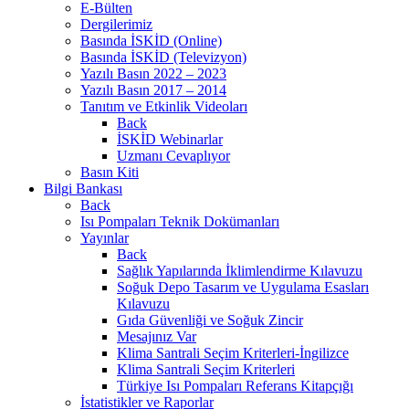
E-Bülten
Dergilerimiz
Basında İSKİD (Online)
Basında İSKİD (Televizyon)
Yazılı Basın 2022 – 2023
Yazılı Basın 2017 – 2014
Tanıtım ve Etkinlik Videoları
Back
İSKİD Webinarlar
Uzmanı Cevaplıyor
Basın Kiti
Bilgi Bankası
Back
Isı Pompaları Teknik Dokümanları
Yayınlar
Back
Sağlık Yapılarında İklimlendirme Kılavuzu
Soğuk Depo Tasarım ve Uygulama Esasları
Kılavuzu
Gıda Güvenliği ve Soğuk Zincir
Mesajınız Var
Klima Santrali Seçim Kriterleri-İngilizce
Klima Santrali Seçim Kriterleri
Türkiye Isı Pompaları Referans Kitapçığı
İstatistikler ve Raporlar