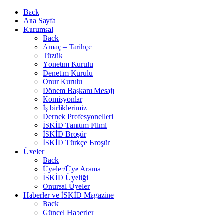
Back
Ana Sayfa
Kurumsal
Back
Amaç – Tarihçe
Tüzük
Yönetim Kurulu
Denetim Kurulu
Onur Kurulu
Dönem Başkanı Mesajı
Komisyonlar
İş birliklerimiz
Dernek Profesyonelleri
İSKİD Tanıtım Filmi
İSKİD Broşür
İSKİD Türkçe Broşür
Üyeler
Back
Üyeler/Üye Arama
İSKİD Üyeliği
Onursal Üyeler
Haberler ve İSKİD Magazine
Back
Güncel Haberler