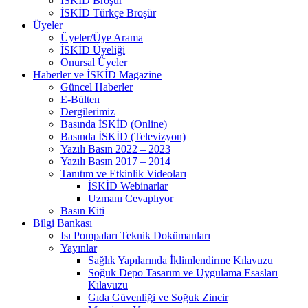
İSKİD Broşür
İSKİD Türkçe Broşür
Üyeler
Üyeler/Üye Arama
İSKİD Üyeliği
Onursal Üyeler
Haberler ve İSKİD Magazine
Güncel Haberler
E-Bülten
Dergilerimiz
Basında İSKİD (Online)
Basında İSKİD (Televizyon)
Yazılı Basın 2022 – 2023
Yazılı Basın 2017 – 2014
Tanıtım ve Etkinlik Videoları
İSKİD Webinarlar
Uzmanı Cevaplıyor
Basın Kiti
Bilgi Bankası
Isı Pompaları Teknik Dokümanları
Yayınlar
Sağlık Yapılarında İklimlendirme Kılavuzu
Soğuk Depo Tasarım ve Uygulama Esasları
Kılavuzu
Gıda Güvenliği ve Soğuk Zincir