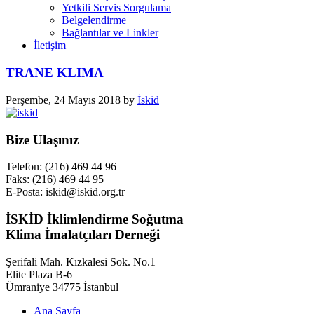
Yetkili Servis Sorgulama
Belgelendirme
Bağlantılar ve Linkler
İletişim
TRANE KLIMA
Perşembe, 24 Mayıs 2018
by
İskid
Bize Ulaşınız
Telefon: (216) 469 44 96
Faks: (216) 469 44 95
E-Posta: iskid@iskid.org.tr
İSKİD İklimlendirme Soğutma
Klima İmalatçıları Derneği
Şerifali Mah. Kızkalesi Sok. No.1
Elite Plaza B-6
Ümraniye 34775 İstanbul
Ana Sayfa