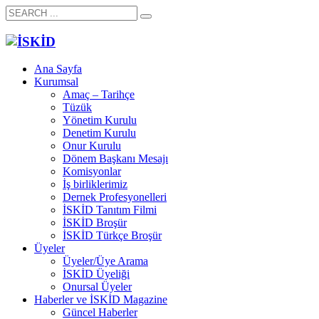
Ana Sayfa
Kurumsal
Amaç – Tarihçe
Tüzük
Yönetim Kurulu
Denetim Kurulu
Onur Kurulu
Dönem Başkanı Mesajı
Komisyonlar
İş birliklerimiz
Dernek Profesyonelleri
İSKİD Tanıtım Filmi
İSKİD Broşür
İSKİD Türkçe Broşür
Üyeler
Üyeler/Üye Arama
İSKİD Üyeliği
Onursal Üyeler
Haberler ve İSKİD Magazine
Güncel Haberler