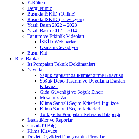
E-Bülten
Dergilerimiz
Basında İSKİD (Online)
Basında İSKİD (Televizyon)
Yazılı Basın 2022 – 2023
Yazılı Basın 2017 – 2014
Tanıtım ve Etkinlik Videoları
İSKİD Webinarlar
Uzmanı Cevaplıyor
Basın Kiti
Bilgi Bankası
Isı Pompaları Teknik Dokümanları
Yayınlar
Sağlık Yapılarında İklimlendirme Kılavuzu
Soğuk Depo Tasarım ve Uygulama Esasları
Kılavuzu
Gıda Güvenliği ve Soğuk Zincir
Mesajınız Var
Klima Santrali Seçim Kriterleri-İngilizce
Klima Santrali Seçim Kriterleri
Türkiye Isı Pompaları Referans Kitapçığı
İstatistikler ve Raporlar
Covid-19 Bilgi
Klima Klavuzu
Devlet Teşvikleri Danışmanlık Firmaları