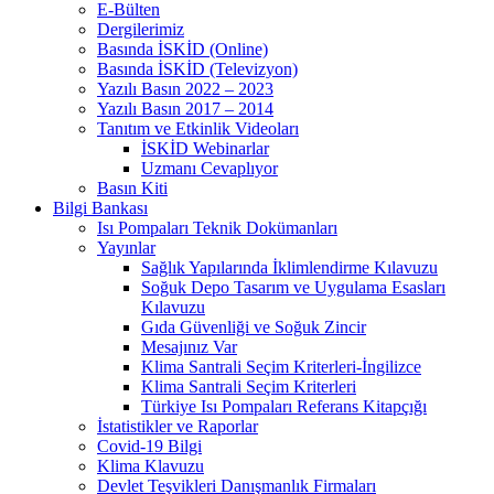
E-Bülten
Dergilerimiz
Basında İSKİD (Online)
Basında İSKİD (Televizyon)
Yazılı Basın 2022 – 2023
Yazılı Basın 2017 – 2014
Tanıtım ve Etkinlik Videoları
İSKİD Webinarlar
Uzmanı Cevaplıyor
Basın Kiti
Bilgi Bankası
Isı Pompaları Teknik Dokümanları
Yayınlar
Sağlık Yapılarında İklimlendirme Kılavuzu
Soğuk Depo Tasarım ve Uygulama Esasları
Kılavuzu
Gıda Güvenliği ve Soğuk Zincir
Mesajınız Var
Klima Santrali Seçim Kriterleri-İngilizce
Klima Santrali Seçim Kriterleri
Türkiye Isı Pompaları Referans Kitapçığı
İstatistikler ve Raporlar
Covid-19 Bilgi
Klima Klavuzu
Devlet Teşvikleri Danışmanlık Firmaları