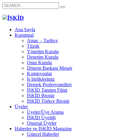
Ana Sayfa
Kurumsal
Amaç – Tarihçe
Tüzük
Yönetim Kurulu
Denetim Kurulu
Onur Kurulu
Dönem Başkanı Mesajı
Komisyonlar
İş birliklerimiz
Dernek Profesyonelleri
İSKİD Tanıtım Filmi
İSKİD Broşür
İSKİD Türkçe Broşür
Üyeler
Üyeler/Üye Arama
İSKİD Üyeliği
Onursal Üyeler
Haberler ve İSKİD Magazine
Güncel Haberler