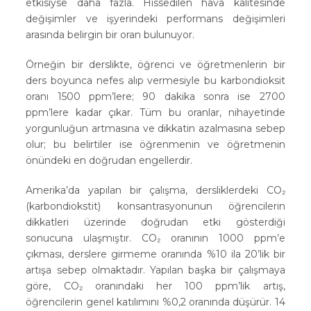
etkisiyse daha fazla. Hissedilen hava kalitesinde
değişimler ve işyerindeki performans değişimleri
arasında belirgin bir oran bulunuyor.
Örneğin bir derslikte, öğrenci ve öğretmenlerin bir
ders boyunca nefes alıp vermesiyle bu karbondioksit
oranı 1500 ppm’lere; 90 dakika sonra ise 2700
ppm’lere kadar çıkar. Tüm bu oranlar, nihayetinde
yorgunluğun artmasına ve dikkatin azalmasına sebep
olur; bu belirtiler ise öğrenmenin ve öğretmenin
önündeki en doğrudan engellerdir.
Amerika’da yapılan bir çalışma, dersliklerdeki CO₂
(karbondiokstit) konsantrasyonunun öğrencilerin
dikkatleri üzerinde doğrudan etki gösterdiği
sonucuna ulaşmıştır. CO₂ oranının 1000 ppm’e
çıkması, derslere girmeme oranında %10 ila 20’lik bir
artışa sebep olmaktadır. Yapılan başka bir çalışmaya
göre, CO₂ oranındaki her 100 ppm’lik artış,
öğrencilerin genel katılımını %0,2 oranında düşürür. 14